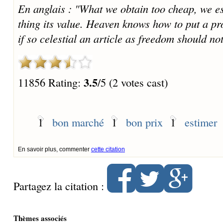
En anglais : "What we obtain too cheap, we est
thing its value. Heaven knows how to put a pr
if so celestial an article as freedom should no
3.5
11856 Rating:
/5 (2 votes cast)
1
bon marché
1
bon prix
1
estimer
En savoir plus, commenter
cette citation
Partagez la citation :
Thèmes associés