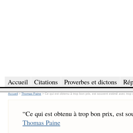
Accueil
Citations
Proverbes et dictons
Rép
Accueil
>
Thomas Paine
>
Ce qui est obtenu à trop bon prix, est souvent estimé avec trop 
“
Ce qui est obtenu à trop bon prix, est so
Thomas Paine