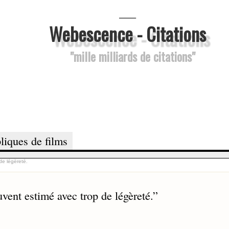
___
Webescence - Citations
"mille milliards de citations"
liques de films
de légèreté.
uvent estimé avec trop de légèreté.
”