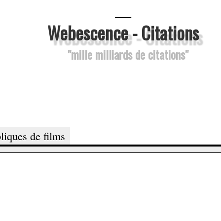
___
Webescence - Citations
"mille milliards de citations"
liques de films