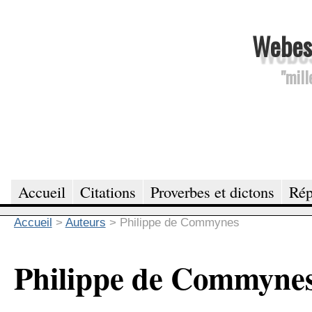
Webesc
"mill
Accueil
Citations
Proverbes et dictons
Rép
Accueil
>
Auteurs
>
Philippe de Commynes
Philippe de Commyne