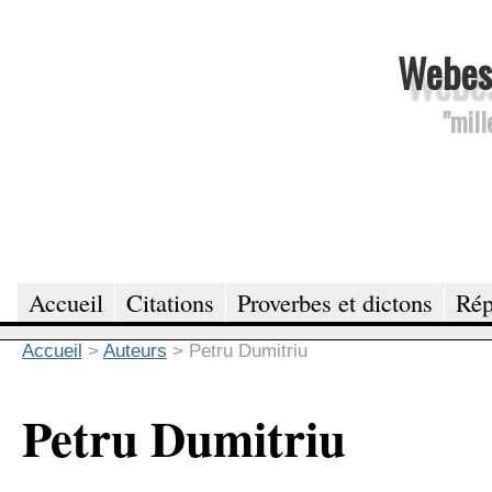
Webesc
"mill
Accueil
Citations
Proverbes et dictons
Rép
Accueil
>
Auteurs
>
Petru Dumitriu
Petru Dumitriu