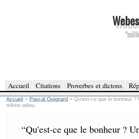
Webesc
"mill
Accueil
Citations
Proverbes et dictons
Rép
Accueil
>
Pascal Quignard
>
Qu'est-ce que le bonheur ? U
même adieu.
“
Qu'est-ce que le bonheur ? U