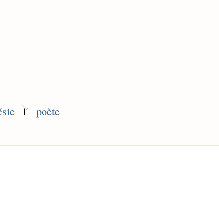
ésie
1
poète