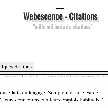
___
Webescence - Citations
"mille milliards de citations"
liques de films
n premier acte est de déraciner les mots. Le poète les soustrait à leurs connexions et à leurs emp
lence faite au langage. Son premier acte est de
 à leurs connexions et à leurs emplois habituels.
”