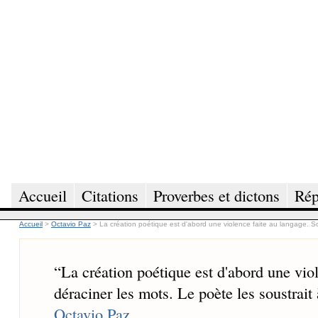
Accueil
Citations
Proverbes et dictons
Rép
Accueil
>
Octavio Paz
>
La création poétique est d'abord une violence faite au langage. So
“
La création poétique est d'abord une vio
déraciner les mots. Le poète les soustrait
Octavio Paz