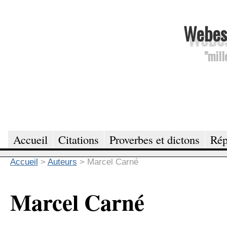
Webesc
"mill
Accueil
Citations
Proverbes et dictons
Rép
Accueil
>
Auteurs
>
Marcel Carné
Marcel Carné