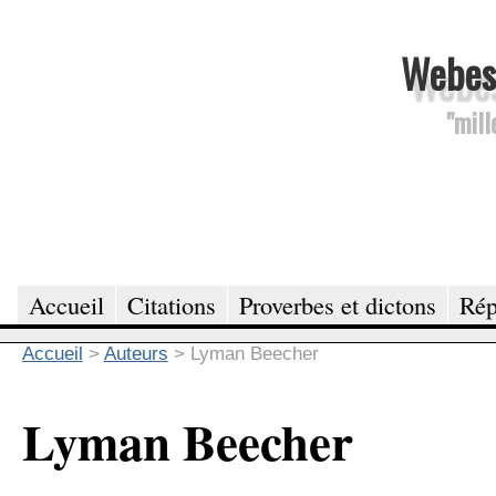
Webesc
"mill
Accueil
Citations
Proverbes et dictons
Rép
Accueil
>
Auteurs
>
Lyman Beecher
Lyman Beecher