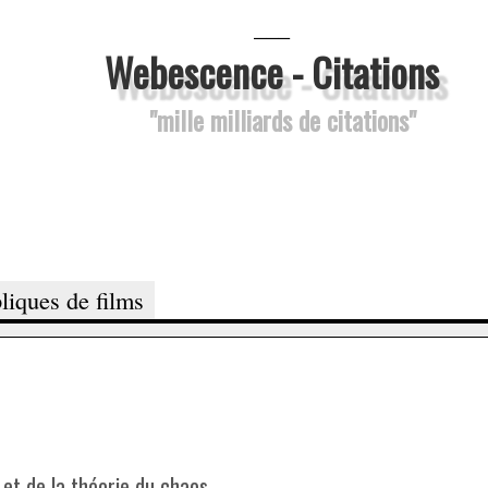
___
Webescence - Citations
"mille milliards de citations"
liques de films
et de la théorie du chaos.