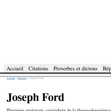
Accueil
Citations
Proverbes et dictons
Rép
Accueil
>
Auteurs
>
Joseph Ford
Joseph Ford
Physicien américain, spécialiste de la thermodynamique 