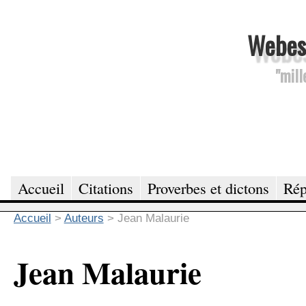
Webesc
"mill
Accueil
Citations
Proverbes et dictons
Rép
Accueil
>
Auteurs
>
Jean Malaurie
Jean Malaurie