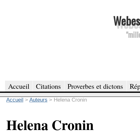
Webesc
"mill
Accueil
Citations
Proverbes et dictons
Rép
Accueil
>
Auteurs
>
Helena Cronin
Helena Cronin