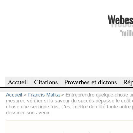
Webesc
"mill
Accueil
Citations
Proverbes et dictons
Rép
Accueil
>
Francis Malka
>
Entreprendre quelque chose une
mesurer, vérifier si la saveur du succès dépasse le coût 
chose une seconde fois, c'est mettre de côté toute autre p
dessiner son avenir.