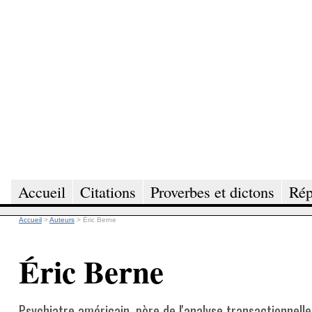
Accueil
Citations
Proverbes et dictons
Rép
Accueil
>
Auteurs
>
Éric Berne
Éric Berne
Psychiatre américain, père de l'analyse transactionnelle