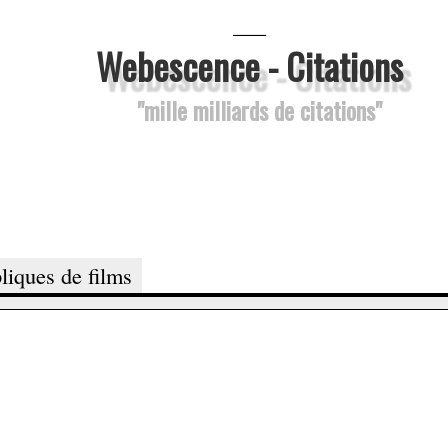
___
Webescence - Citations
"mille milliards de citations"
liques de films
.