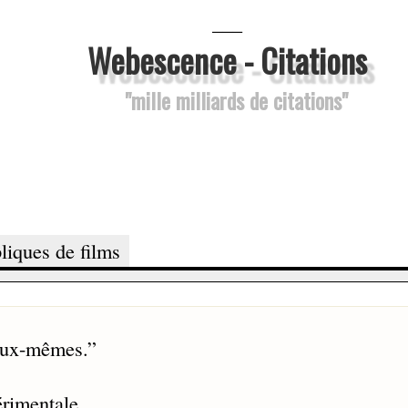
___
Webescence - Citations
"mille milliards de citations"
liques de films
 eux-mêmes.
”
érimentale