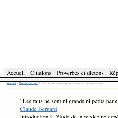
Accueil
Citations
Proverbes et dictons
Rép
Accueil
>
Claude Bernard
>
Les faits ne sont ni grands ni petits par eux-mêmes.
“
Les faits ne sont ni grands ni petits par
Claude Bernard
Introduction à l'étude de la médecine exp