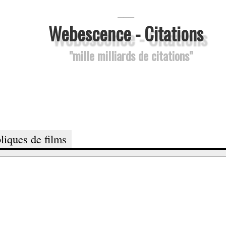
___
Webescence - Citations
"mille milliards de citations"
liques de films