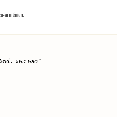
co-arménien.
eul... avec vous"