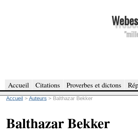
Webesc
"mill
Accueil
Citations
Proverbes et dictons
Rép
Accueil
>
Auteurs
>
Balthazar Bekker
Balthazar Bekker