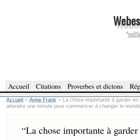
Webesc
"mill
Accueil
Citations
Proverbes et dictons
Rép
Accueil
>
Anne Frank
>
La chose importante à garder en t
attendre une minute pour commencer à changer le monde
“
La chose importante à garder e