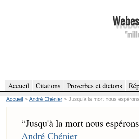
Webesc
"mill
Accueil
Citations
Proverbes et dictons
Rép
Accueil
>
André Chénier
>
Jusqu'à la mort nous espérons
“
Jusqu'à la mort nous espérons
André Chénier